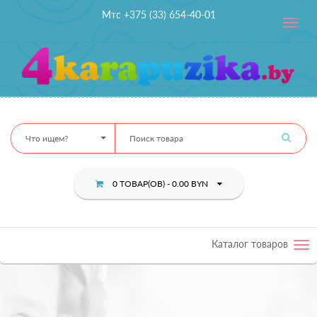
Мтс +375 (33) 654-40-01
Toggle
navig
Что ищем?
0 ТОВАР(ОВ) - 0.00 BYN
Каталог товаров
Tog
nav