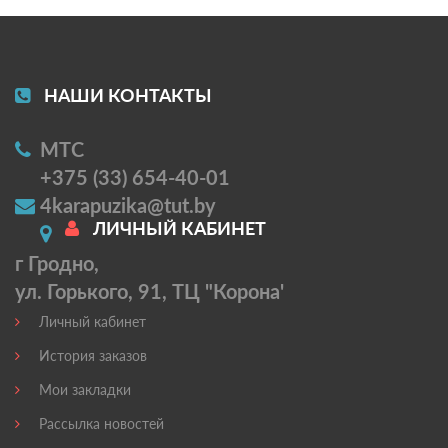
НАШИ КОНТАКТЫ
МТС
+375 (33) 654-40-01
4karapuzika@tut.by
ЛИЧНЫЙ КАБИНЕТ
г Гродно,
ул. Горького, 91, ТЦ "Корона'
Личный кабинет
История заказов
Мои закладки
Рассылка новостей