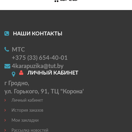
НАШИ КОНТАКТЫ
МТС
+375 (33) 654-40-01
4karapuzika@tut.by
ЛИЧНЫЙ КАБИНЕТ
г Гродно,
ул. Горького, 91, ТЦ "Корона'
Личный кабинет
История заказов
Мои закладки
Рассылка новостей