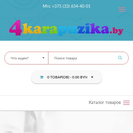
Мтс +375 (33) 654-40-01
Toggle
navig
Что ищем?
0 ТОВАР(ОВ) - 0.00 BYN
Каталог товаров
Tog
nav