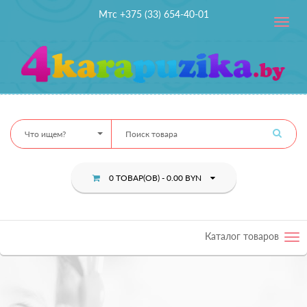
Мтс +375 (33) 654-40-01
Toggle
navig
Что ищем?
0 ТОВАР(ОВ) - 0.00 BYN
Каталог товаров
Tog
nav