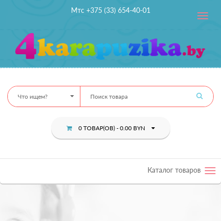
Мтс +375 (33) 654-40-01
Toggle
navig
Что ищем?
0 ТОВАР(ОВ) - 0.00 BYN
Каталог товаров
Tog
nav