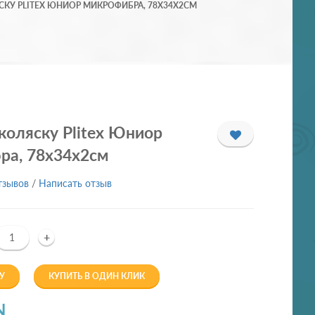
СКУ PLITEX ЮНИОР МИКРОФИБРА, 78Х34Х2СМ
коляску Plitex Юниор
ра, 78х34х2см
тзывов
/
Написать отзыв
+
У
КУПИТЬ В ОДИН КЛИК
N