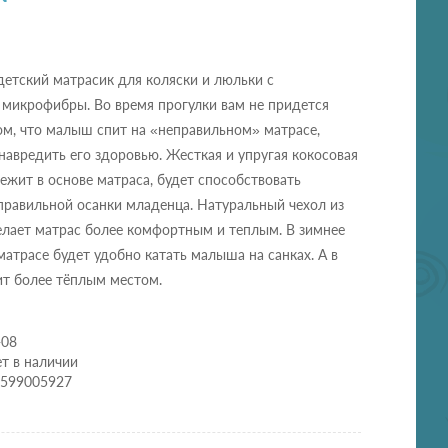
етский матрасик для коляски и люльки с
 микрофибры. Во время прогулки вам не придется
ом, что малыш спит на «неправильном» матрасе,
авредить его здоровью. Жесткая и упругая кокосовая
лежит в основе матраса, будет способствовать
равильной осанки младенца. Натуральный чехол из
елает матрас более комфортным и теплым. В зимнее
матрасе будет удобно катать малыша на санках. А в
ит более тёплым местом.
-08
т в наличии
1599005927