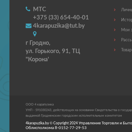
МТС
Личны
+375 (33) 654-40-01
Истор
4karapuzika@tut.by
Мои з
Рассы
г Гродно,
ул. Горького, 91, ТЦ
Товар
"Корона'
ООО 4 карапузика
УНП - 591030243, действующих на основании Свидетельства о государ
выданной Гродненским городским исполнительным комитетом
4karapuzika.by
© Copyright
2024
Управление Торговли и Быто
Облисполкома 8-0152-77-29-53