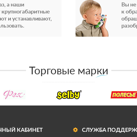
з, а наши
Вы не
 крупногабаритные
к обр
ют и устанавливают,
обращ
льзовать.
разоб
Торговые марки
ЧНЫЙ КАБИНЕТ
СЛУЖБА ПОДДЕР