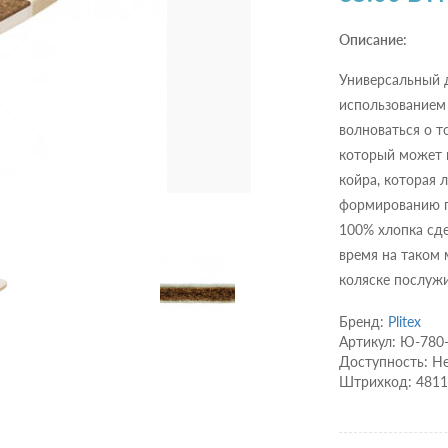
Описание:
Универсальный д
использованием
волноваться о т
который может н
койра, которая 
формированию п
100% хлопка сд
время на таком 
коляске послуж
Бренд:
Plitex
Артикул: Ю-780
Доступность: Не
Штрихкод: 481