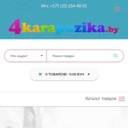
Мтс +375 (33) 654-40-01
Toggle
navig
Что ищем?
0 ТОВАР(ОВ) - 0.00 BYN
Каталог товаров
Tog
nav