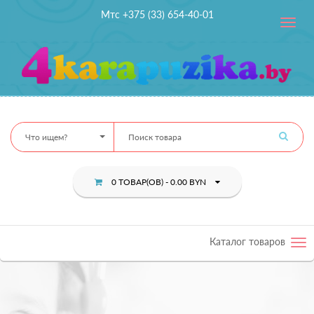
Мтс +375 (33) 654-40-01
Toggle
navig
Что ищем?
0 ТОВАР(ОВ) - 0.00 BYN
Каталог товаров
Tog
nav