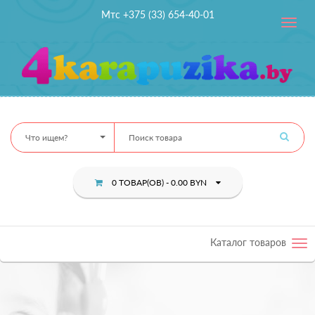
Мтс +375 (33) 654-40-01
Toggle
navig
Что ищем?
0 ТОВАР(ОВ) - 0.00 BYN
Каталог товаров
Tog
nav