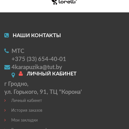
НАШИ КОНТАКТЫ
МТС
+375 (33) 654-40-01
4karapuzika@tut.by
ЛИЧНЫЙ КАБИНЕТ
г Гродно,
ул. Горького, 91, ТЦ "Корона'
Личный кабинет
История заказов
Мои закладки