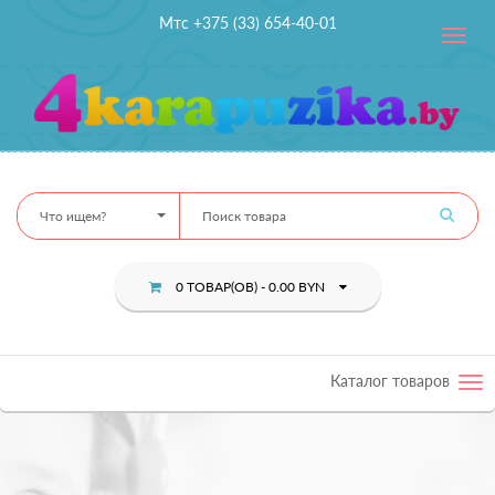
Мтс +375 (33) 654-40-01
Toggle
navig
Что ищем?
0 ТОВАР(ОВ) - 0.00 BYN
Каталог товаров
Tog
nav